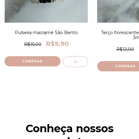
Pulseira macramê São Bento
Terço florescent
3
R$9,90
R$15,00
R$12,00
Conheça nossos