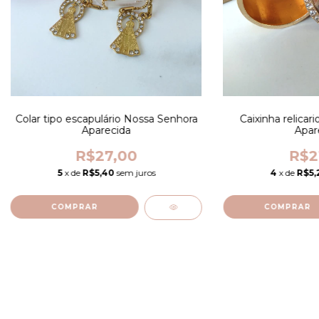
Colar tipo escapulário Nossa Senhora
Caixinha relicar
Aparecida
Apar
R$27,00
R$2
5
x de
R$5,40
sem juros
4
x de
R$5,