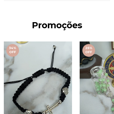
Promoções
34
%
26
%
OFF
OFF