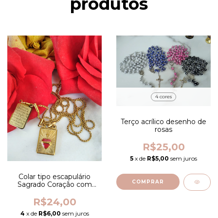
produtos
4 cores
Terço acrílico desenho de
rosas
R$25,00
5
x de
R$5,00
sem juros
Colar tipo escapulário
COMPRAR
Sagrado Coração com
oração
R$24,00
4
x de
R$6,00
sem juros