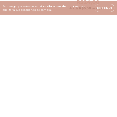
R$24,00
Ao navegar por este site
você aceita o uso de cookies
para
4
x de
R$6,00
sem juros
ENTENDI
agilizar a sua experiência de compra.
Porta agua benta São
Colar tipo escapulário